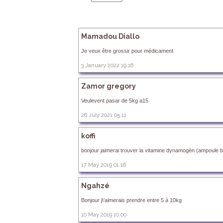
Mamadou Diallo
Je veux être grossir pour médicament
3 January 2022 19.16
Zamor gregory
Veulevent pasar de 5kg a15
26 July 2021 05.11
koffi
bonjour jaimerai trouver la vitamine dynamogèn (ampoule b
17 May 2019 01.16
Ngahzé
Bonjour j\'aimerais prendre entre 5 à 10kg
10 May 2019 10.00