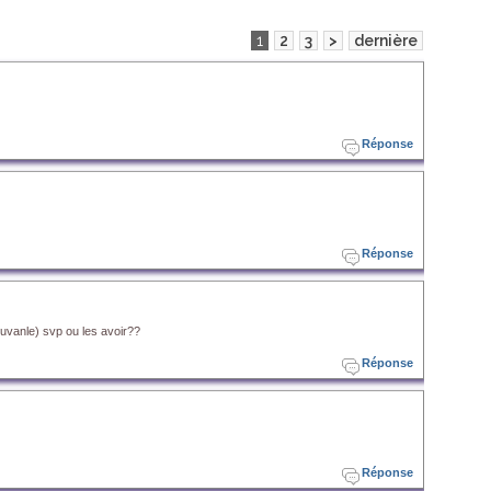
1
2
3
>
dernière
Réponse
Réponse
uvanle) svp ou les avoir??
Réponse
Réponse