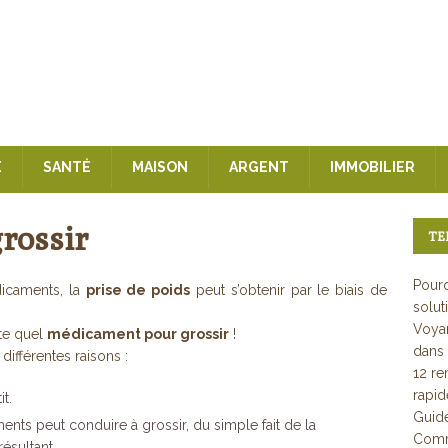
E
SANTÉ
MAISON
ARGENT
IMMOBILIER
rossir
TE
Pourq
dicaments, la
prise de poids
peut s’obtenir par le biais de
solut
Voyan
te quel
médicament pour grossir
!
dans 
différentes raisons :
12 re
rapi
t.
Guid
ents peut conduire à grossir, du simple fait de la
Comme
ésultant.