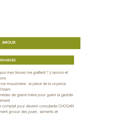
AMOUR
NDANCES
uoi mes fesses me grattent ? 5 raisons et
ions
ce musulmane : la place de la voyance
l'Islam
mèdes de grand-mère pour guérir la gastrite
dement
e complet pour devenir consutante CHOGAN
nt grossir des joues : aliments et