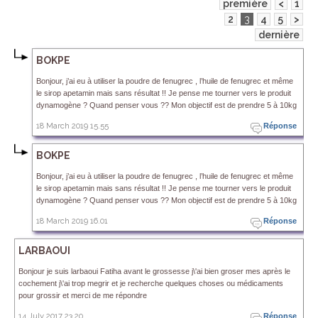
première
<
1
2
3
4
5
>
dernière
BOKPE
Bonjour, j’ai eu à utiliser la poudre de fenugrec , l’huile de fenugrec et même
le sirop apetamin mais sans résultat !! Je pense me tourner vers le produit
dynamogène ? Quand penser vous ?? Mon objectif est de prendre 5 à 10kg
18 March 2019 15.55
Réponse
BOKPE
Bonjour, j’ai eu à utiliser la poudre de fenugrec , l’huile de fenugrec et même
le sirop apetamin mais sans résultat !! Je pense me tourner vers le produit
dynamogène ? Quand penser vous ?? Mon objectif est de prendre 5 à 10kg
18 March 2019 16.01
Réponse
LARBAOUI
Bonjour je suis larbaoui Fatiha avant le grossesse j\'ai bien groser mes après le
cochement j\'ai trop megrir et je recherche quelques choses ou médicaments
pour grossir et merci de me répondre
14 July 2017 23.20
Réponse