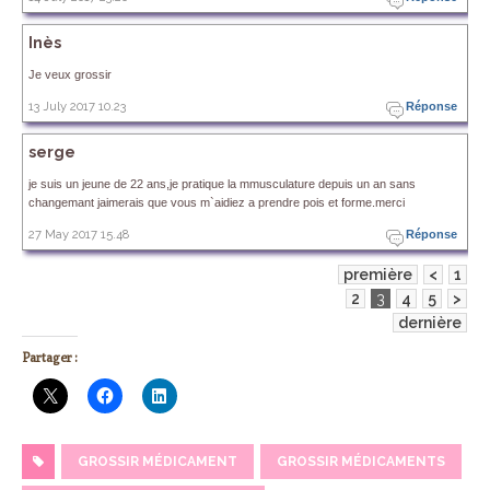
Inès
Je veux grossir
13 July 2017 10.23
Réponse
serge
je suis un jeune de 22 ans,je pratique la mmusculature depuis un an sans
changemant jaimerais que vous m`aidiez a prendre pois et forme.merci
27 May 2017 15.48
Réponse
première
<
1
2
3
4
5
>
dernière
Partager :
GROSSIR MÉDICAMENT
GROSSIR MÉDICAMENTS