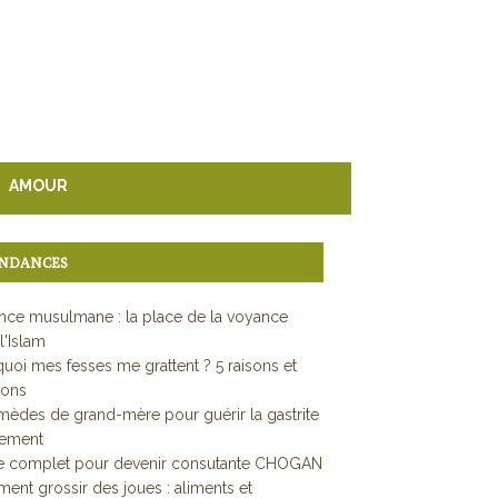
AMOUR
NDANCES
ce musulmane : la place de la voyance
l'Islam
uoi mes fesses me grattent ? 5 raisons et
ions
mèdes de grand-mère pour guérir la gastrite
dement
e complet pour devenir consutante CHOGAN
nt grossir des joues : aliments et