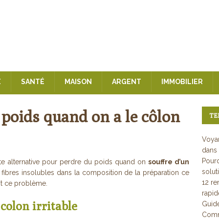
E
SANTÉ
MAISON
ARGENT
IMMOBILIER
 poids quand on a le côlon
TE
Voyan
dans 
Pourq
te alternative pour perdre du poids quand on
souffre d’un
solut
s fibres insolubles dans la composition de la préparation ce
12 re
nt ce problème.
rapi
colon irritable
Guid
Comme