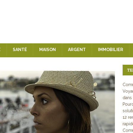
E
SANTÉ
MAISON
ARGENT
IMMOBILIER
TE
Comm
Voyan
dans 
Pourq
solut
12 re
rapi
Comme