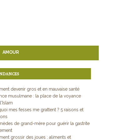
AMOUR
NDANCES
ent devenir gros et en mauvaise santé
ce musulmane : la place de la voyance
l'Islam
uoi mes fesses me grattent ? 5 raisons et
ions
mèdes de grand-mère pour guérir la gastrite
dement
nt grossir des joues : aliments et