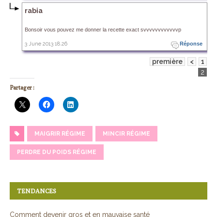
rabia
Bonsoir vous pouvez me donner la recette exact svvvvvvvvvvvvp
3 June 2013 18.26
Réponse
première
<
1
2
Partager :
MAIGRIR RÉGIME
MINCIR RÉGIME
PERDRE DU POIDS RÉGIME
TENDANCES
Comment devenir gros et en mauvaise santé