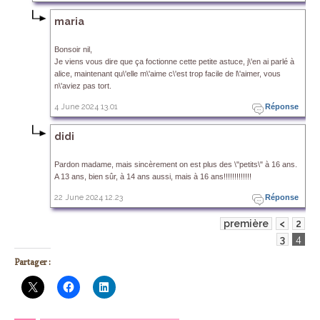
maria
Bonsoir nil,
Je viens vous dire que ça foctionne cette petite astuce, j\'en ai parlé à
alice, maintenant qu\'elle m\'aime c\'est trop facile de l\'aimer, vous
n\'aviez pas tort.
4 June 2024 13.01
Réponse
didi
Pardon madame, mais sincèrement on est plus des \"petits\" à 16 ans.
A 13 ans, bien sûr, à 14 ans aussi, mais à 16 ans!!!!!!!!!!!!!
22 June 2024 12.23
Réponse
première
<
2
3
4
Partager :