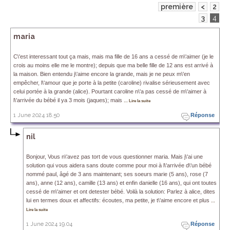
première
<
2
3
4
maria
C\'est interessant tout ça mais, mais ma fille de 16 ans a cessé de m\'aimer (je le
crois au moins elle me le montre); depuis que ma belle fille de 12 ans est arrivé à
la maison. Bien entendu j\'aime encore la grande, mais je ne peux m\'en
empêcher, l\'amour que je porte à la petite (caroline) rivalise sérieusement avec
celui portée à la grande (alice). Pourtant caroline n\'a pas cessé de m\'aimer à
l\'arrivée du bébé il ya 3 mois (jaques); mais
… Lire la suite
1 June 2024 18.50
Réponse
nil
Bonjour, Vous n\'avez pas tort de vous questionner maria. Mais j\'ai une
solution qui vous aidera sans doute comme pour moi à l\'arrivée d\'un bébé
nommé paul, âgé de 3 ans maintenant; ses soeurs marie (5 ans), rose (7
ans), anne (12 ans), camille (13 ans) et enfin danielle (16 ans), qui ont toutes
cessé de m\'aimer et ont detester bébé. Voilà la solution: Parlez à alice, dites
lui en termes doux et affectifs: écoutes, ma petite, je t\'aime encore et plus
…
Lire la suite
1 June 2024 19.04
Réponse