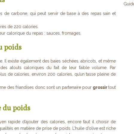
Guid
 de carbone, qui peut servir de base à des repas sain et
près de 220 calories.
leur calorique du repas : sauces, fromages.
u poids
aire. Il existe également des baies séchées, abricots, et même
pides atouts caloriques du fait de leur faible volume. Par
us de calories, environ 200 calories, qu’un tasse pleine de
me des friandises donc sont un partenaire pour
grossir
tout
e du poids
yen rapide d’ajouter des calories, encore faut il choisir de
alités en matière de prise de poids. L’huile d’olive est riche