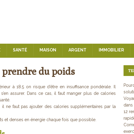
E
SANTÉ
MAISON
ARGENT
IMMOBILIER
 prendre du poids
TE
Pourq
rieur à 18.5 on risque d’être en insuffisance pondérale. Il
solut
s’en assurer. Dans ce cas, il faut manger plus de calories
Voyan
santé.
dans 
et, il ne faut pas ajouter des calories supplémentaires par la
12 re
rapi
ents et denses en énergie chaque fois que possible.
Comme
exerc
ds