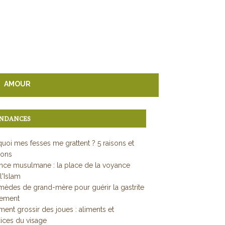
AMOUR
NDANCES
uoi mes fesses me grattent ? 5 raisons et
ions
ce musulmane : la place de la voyance
l'Islam
mèdes de grand-mère pour guérir la gastrite
dement
nt grossir des joues : aliments et
ices du visage