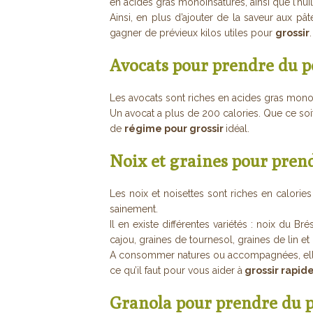
en acides gras monoinsaturés, ainsi que l’h
Ainsi, en plus d’ajouter de la saveur aux pât
gagner de prévieux kilos utiles pour
grossir
.
Avocats pour prendre du p
Les avocats sont riches en acides gras monoi
Un avocat a plus de 200 calories. Que ce so
de
régime pour grossir
idéal.
Noix et graines pour pren
Les noix et noisettes sont riches en calorie
sainement.
Il en existe différentes variétés : noix du Br
cajou, graines de tournesol, graines de lin et 
A consommer natures ou accompagnées, elles 
ce qu’il faut pour vous aider à
grossir rapi
Granola pour prendre du 