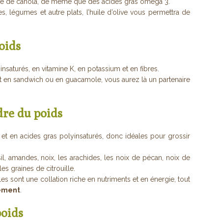
uile de canola, de même que des acides gras oméga 3.
es, légumes et autre plats, l’huile d’olive vous permettra de
oids
nsaturés, en vitamine K, en potassium et en fibres.
it en sandwich ou en guacamole, vous aurez là un partenaire
dre du poids
s et en acides gras polyinsaturés, donc idéales pour grossir
ésil, amandes, noix, les arachides, les noix de pécan, noix de
les graines de citrouille.
sont une collation riche en nutriments et en énergie, tout
dement
.
poids