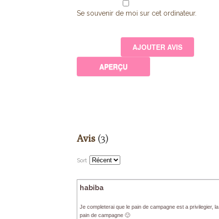
Se souvenir de moi sur cet ordinateur.
Avis
(3)
Sort
habiba
Je completerai que le pain de campagne est a privilegier, 
pain de campagne 🙂