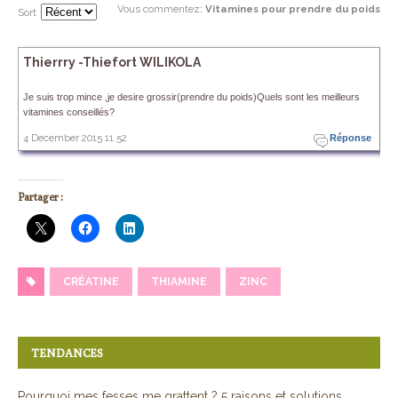
Vous commentez
:
Vitamines pour prendre du poids
Sort
Thierrry -Thiefort WILIKOLA
Je suis trop mince ,je desire grossir(prendre du poids)Quels sont les meilleurs
vitamines conseillés?
4 December 2015 11.52
Réponse
Partager :
CRÉATINE
THIAMINE
ZINC
TENDANCES
Pourquoi mes fesses me grattent ? 5 raisons et solutions