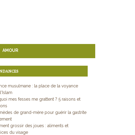
AMOUR
NDANCES
ce musulmane : la place de la voyance
l'Islam
uoi mes fesses me grattent ? 5 raisons et
ions
mèdes de grand-mère pour guérir la gastrite
dement
nt grossir des joues : aliments et
ices du visage