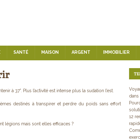
E
SANTÉ
MAISON
ARGENT
IMMOBILIER
ir
TE
Voyan
enir à 37°. Plus l’activité est intense plus la sudation l’est.
dans 
Pourq
èmes destinés à transpirer et perdre du poids sans effort
solut
12 re
rapi
t légions mais sont elles efficaces ?
Comme
exerc