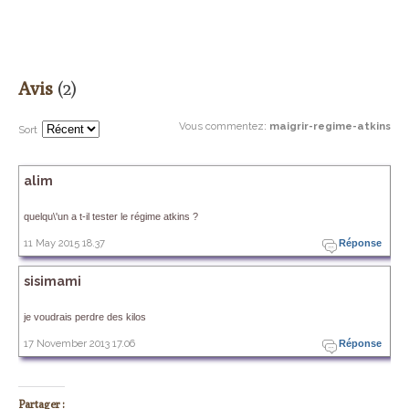
Avis
(2)
Vous commentez
:
maigrir-regime-atkins
Sort
alim
quelqu\'un a t-il tester le régime atkins ?
11 May 2015 18.37
Réponse
sisimami
je voudrais perdre des kilos
17 November 2013 17.06
Réponse
Partager :