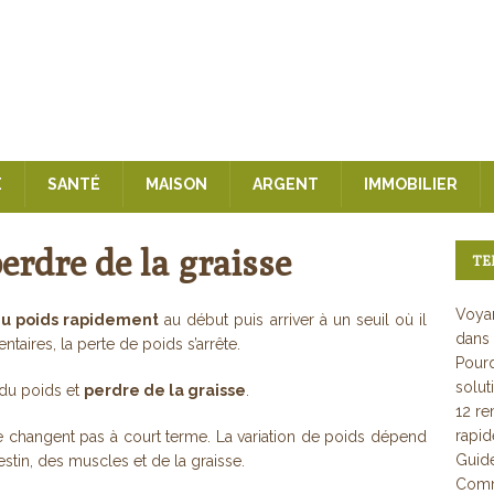
E
SANTÉ
MAISON
ARGENT
IMMOBILIER
erdre de la graisse
TE
Voyan
u poids rapidement
au début puis arriver à un seuil où il
dans 
ntaires, la perte de poids s’arrête.
Pourq
solut
e du poids et
perdre de la graisse
.
12 re
rapi
e changent pas à court terme. La variation de poids dépend
Guid
estin, des muscles et de la graisse.
Comme