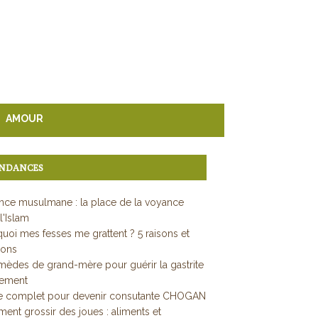
AMOUR
NDANCES
ce musulmane : la place de la voyance
l'Islam
uoi mes fesses me grattent ? 5 raisons et
ions
mèdes de grand-mère pour guérir la gastrite
dement
e complet pour devenir consutante CHOGAN
nt grossir des joues : aliments et