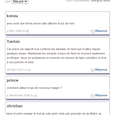
Vous commentez
:
maigrir-noni
Sort
konou
pour avoir une forme assez jolie utilisons le jus de noni
5 May 2018 10.59
Réponse
Tonton
Cet article est objectif et je confirme les bienfaits du Noni que j\'utilise depuis
quelques temps. Maintenant les produits à base de Noni se trouvent également
en Afrique. Nous en produisons et sommes en mesure de faire connaître ce fruit
à nos parents et amis.
28 April 2017 11.51
Réponse
prince
comment utiliser le jus de noni pour maigrir ?
5 December 2016 21.44
Réponse
christian
peut on juste manger le fruit (je sais amer mais pas grave)je vie au Belize ,je