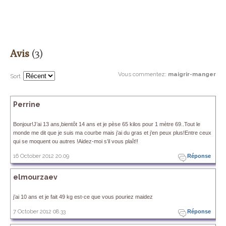
Avis
(3)
Vous commentez
:
maigrir-manger
Sort
Perrine
Bonjour!J’ai 13 ans,bientôt 14 ans et je pèse 65 kilos pour 1 mètre 69..Tout le
monde me dit que je suis ma courbe mais j’ai du gras et j’en peux plus!Entre ceux
qui se moquent ou autres !Aidez-moi s’il vous plaît!!
16 October 2012 20.09
Réponse
elmourzaev
j’ai 10 ans et je fait 49 kg est-ce que vous pouriez maidez
7 October 2012 08.33
Réponse