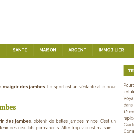
E
SANTÉ
MAISON
ARGENT
IMMOBILIER
TE
Pourq
de
maigrir des jambes
. Le sport est un véritable allié pour
solut
Voyan
dans 
ambes
12 re
rapi
ir des jambes
, obtenir de belles jambes mince. C’est un
Guid
enir des résultats permanents. Aller trop vite est malsain. Il
Comme