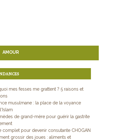
AMOUR
NDANCES
uoi mes fesses me grattent ? 5 raisons et
ions
ce musulmane : la place de la voyance
l'Islam
mèdes de grand-mère pour guérir la gastrite
dement
e complet pour devenir consutante CHOGAN
nt grossir des joues : aliments et