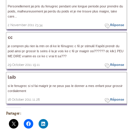
Personellement jai pris du fenugrec pendant une longue periode pour prendre du
poids, malheureusement jai perdu du poids et je me trouve plus maigre, take
care...
2 November 2011 23.34
Réponse
cc
je compren plu rien la mtn on di ke le fénugrec c fè pr stimulé l\'apéti prendr du
poid ainsi pr grossir ls seins é la je vois ke c fè pr maigrir osi?????? dc klk1 PEU
ME DIRE vraimn es ce ke c vrai tt sa???
29 October 2011 19.11
Réponse
laib
si le fenugrec si sl fai maigrir je ne peux pas le donner a mes enfant pour grossir
cordialement
18 October 2011 11.28
Réponse
Partager :