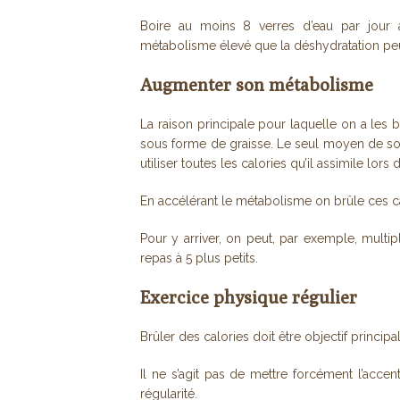
Boire au moins 8 verres d’eau par jour af
métabolisme élevé que la déshydratation peut
Augmenter son métabolisme
La raison principale pour laquelle on a les 
sous forme de graisse. Le seul moyen de sor
utiliser toutes les calories qu’il assimile lors 
En accélérant le métabolisme on brûle ces c
Pour y arriver, on peut, par exemple, multi
repas à 5 plus petits.
Exercice physique régulier
Brûler des calories doit être objectif princip
Il ne s’agit pas de mettre forcément l’accent
régularité.