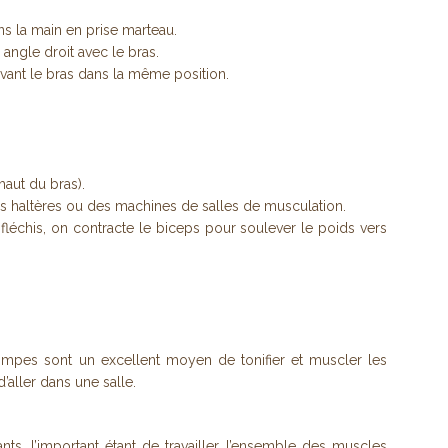
ns la main en prise marteau.
angle droit avec le bras.
ervant le bras dans la même position.
aut du bras).
 haltères ou des machines de salles de musculation.
léchis, on contracte le biceps pour soulever le poids vers
pompes sont un excellent moyen de tonifier et muscler les
’aller dans une salle.
ts, l’important étant de travailler l’ensemble des muscles