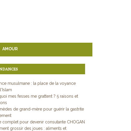
AMOUR
NDANCES
ce musulmane : la place de la voyance
l'Islam
uoi mes fesses me grattent ? 5 raisons et
ions
mèdes de grand-mère pour guérir la gastrite
dement
e complet pour devenir consutante CHOGAN
nt grossir des joues : aliments et