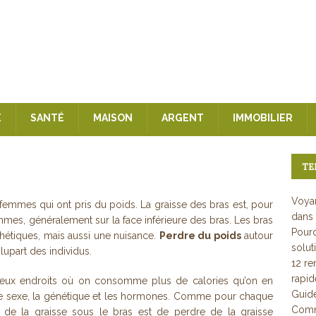
E
SANTÉ
MAISON
ARGENT
IMMOBILIER
TE
Voyan
emmes qui ont pris du poids. La graisse des bras est, pour
dans 
es, généralement sur la face inférieure des bras. Les bras
Pourq
thétiques, mais aussi une nuisance.
Perdre du poids
autour
solut
plupart des individus.
12 re
rapi
reux endroits où on consomme plus de calories qu’on en
Guid
 le sexe, la génétique et les hormones. Comme pour chaque
Comme
 de la graisse sous le bras est de perdre de la graisse