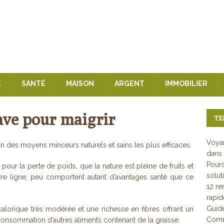
E
SANTÉ
MAISON
ARGENT
IMMOBILIER
ave pour maigrir
TE
Voyan
n des moyens minceurs naturels et sains les plus efficaces.
dans 
Pourq
s pour la perte de poids, que la nature est pleine de fruits et
solut
re ligne, peu comportent autant d’avantages santé que ce
12 re
rapi
Guid
calorique très modérée et une richesse en fibres offrant un
Comme
 consommation d’autres aliments contenant de la graisse.