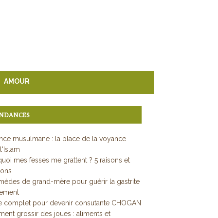
AMOUR
NDANCES
ce musulmane : la place de la voyance
l'Islam
uoi mes fesses me grattent ? 5 raisons et
ions
mèdes de grand-mère pour guérir la gastrite
dement
e complet pour devenir consutante CHOGAN
nt grossir des joues : aliments et