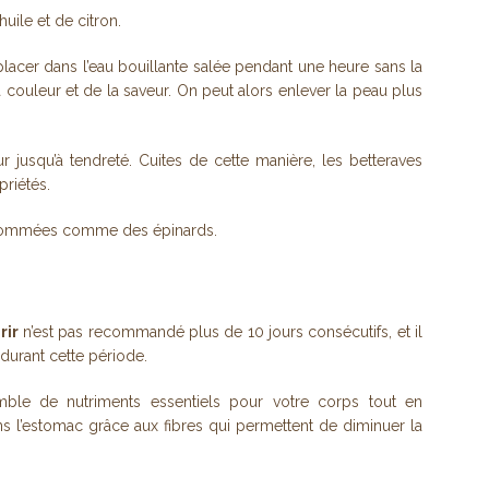
ile et de citron.
la placer dans l’eau bouillante salée pendant une heure sans la
 couleur et de la saveur. On peut alors enlever la peau plus
r jusqu’à tendreté. Cuites de cette manière, les betteraves
priétés.
onsommées comme des épinards.
rir
n’est pas recommandé plus de 10 jours consécutifs, et il
 durant cette période.
mble de nutriments essentiels pour votre corps tout en
ns l’estomac grâce aux fibres qui permettent de diminuer la