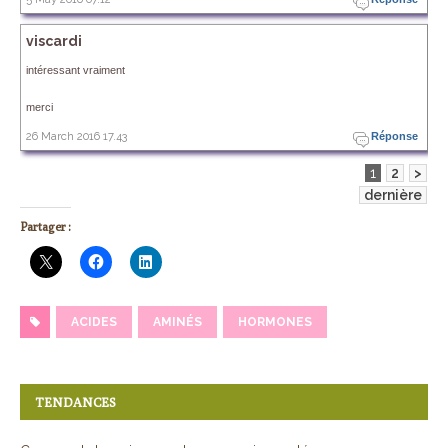
viscardi
intéressant vraiment
merci
26 March 2016 17.43
Réponse
1
2
>
dernière
Partager :
ACIDES
AMINÉS
HORMONES
TENDANCES