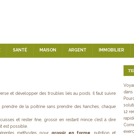
E
SANTÉ
MAISON
ARGENT
IMMOBILIER
TE
Voyan
dans 
erse et développer des troubles liés au poids. Il faut suivre
Pourq
solut
, prendre de la poitrine sans prendre des hanches, chaque
12 re
rapi
 cuisses et rester fine, grossir en restant mince c’est à dire
Comme
t est possible.
exerc
ifférentes méthodes pour
grossir en forme
, nutrition et