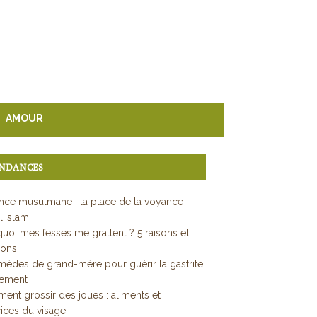
AMOUR
NDANCES
ce musulmane : la place de la voyance
l'Islam
uoi mes fesses me grattent ? 5 raisons et
ions
mèdes de grand-mère pour guérir la gastrite
dement
nt grossir des joues : aliments et
ices du visage