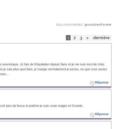
Vous commentez
:
grossirenforme
1
2
3
>
dernière
 pas anorexique. Je fais de l\'équitation depuis 8ans et je me suis inscrite chez
nt où je sais plus quoi faire, je mange normalement je pense, es que vous auriez
porter…
Réponse
voir plus de fesse et poitrine je suis route maigre et Grande .
Réponse