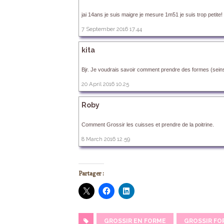
jai 14ans je suis maigre je mesure 1m51 je suis trop petite
7 September 2016 17.44
kita
Bjr. Je voudrais savoir comment prendre des formes (seins
20 April 2016 10.25
Roby
Comment Grossir les cuisses et prendre de la poitrine.
8 March 2016 12.59
Partager :
GROSSIR EN FORME
GROSSIR FO