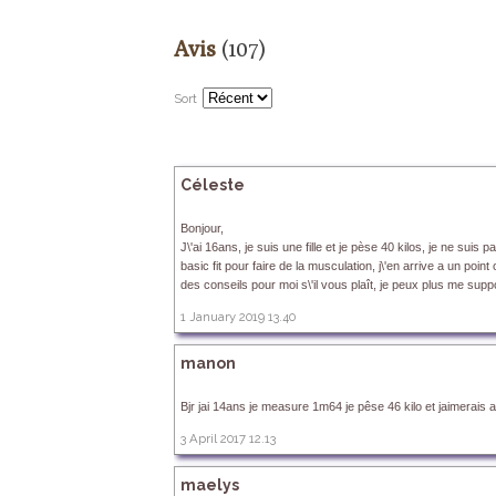
Avis
(107)
Sort
Céleste
Bonjour,
J\'ai 16ans, je suis une fille et je pèse 40 kilos, je ne suis
basic fit pour faire de la musculation, j\'en arrive a un poi
des conseils pour moi s\'il vous plaît, je peux plus me sup
1 January 2019 13.40
manon
Bjr jai 14ans je measure 1m64 je pêse 46 kilo et jaimerais a
3 April 2017 12.13
maelys