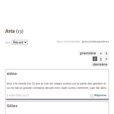
Avis
(13)
Vous commentez
:
grossirdesjambes
Sort
première
<
1
2
3
>
dernière
sisina
bnsr tt le monde j\’ai 15 ans je suis tré maigre surtout sur la partie des gambes et
sa me fait un grande complexe devant mon copin surtou comment j vais fair alors
5 April 2012 15.27
Réponse
Gilles