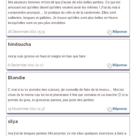
Moi plusieurs femmes m\’ont dit que j\’avais de très belles jambes. Ce qui est
amusant est qu\’elles disent qu\’elles veulent avoir les mêmes ! J\’ai du mal à
comprendre pourquoi… Je pratique du vélo et de la randonnée. Elles sont
saillantes, longues et galbées. Je trouve qu\’elles sont plus belles en hivers
lorsqu\’elles sont un peu plus enrobées
26 December 2011 15.33
Réponse
hindoucha
moi je suis grosse en haut et maigre en bas que faire
6 December 2011 22.17
Réponse
Blondie
C vrai si tu vx prendre des cuisses, jte conseille de faire de la muscu… Moi osi
chuis ds le meme cas ke toi et jmentraine 4 fois par semaine et ca marche 🙂 si tu
prends du gras, tu grossiras partout, pas juste des jambes
19 November 2011 21.37
Réponse
silya
moi j\’ai de lonques jambes hihi pourriez vs me sitez quelques exercices a faire a