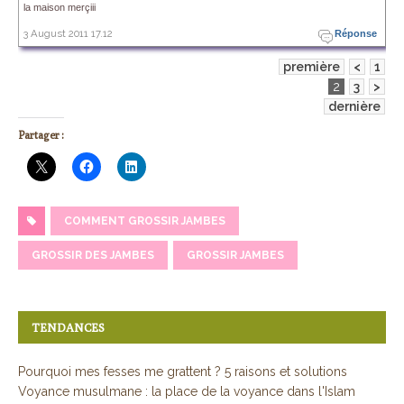
la maison merçiii
3 August 2011 17.12
Réponse
première
<
1
2
3
>
dernière
Partager :
COMMENT GROSSIR JAMBES
GROSSIR DES JAMBES
GROSSIR JAMBES
TENDANCES
Pourquoi mes fesses me grattent ? 5 raisons et solutions
Voyance musulmane : la place de la voyance dans l'Islam