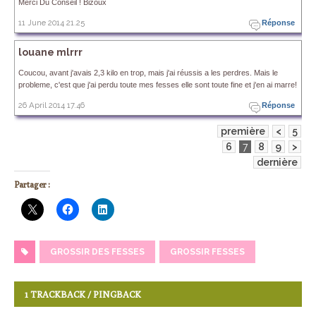
Merci Du Conseil ! Bizoux
11 June 2014 21.25
Réponse
louane mlrrr
Coucou, avant j'avais 2,3 kilo en trop, mais j'ai réussis a les perdres. Mais le
probleme, c'est que j'ai perdu toute mes fesses elle sont toute fine et j'en ai marre!
26 April 2014 17.46
Réponse
première
<
5
6
7
8
9
>
dernière
Partager :
GROSSIR DES FESSES
GROSSIR FESSES
1 TRACKBACK / PINGBACK