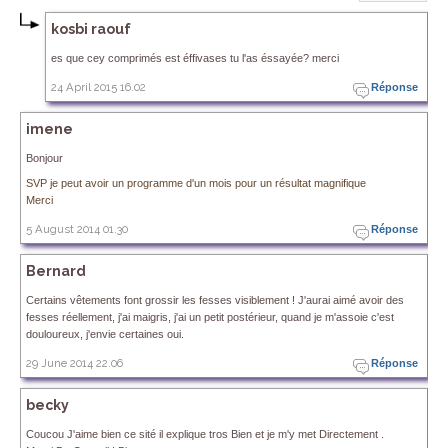
kosbi raouf
es que cey comprimés est éffivases tu l'as éssayée? merci
24 April 2015 16.02
Réponse
imene
Bonjour
SVP je peut avoir un programme d'un mois pour un résultat magnifique
Merci
5 August 2014 01.30
Réponse
Bernard
Certains vêtements font grossir les fesses visiblement ! J'aurai aimé avoir des
fesses réellement, j'ai maigris, j'ai un petit postérieur, quand je m'assoie c'est
douloureux, j'envie certaines oui.
29 June 2014 22.06
Réponse
becky
Coucou J'aime bien ce sité il explique tros Bien et je m'y met Directement .