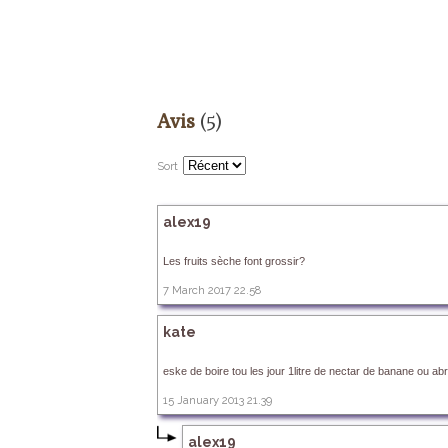
Avis
(5)
Sort
alex19
Les fruits sèche font grossir?
7 March 2017 22.58
kate
eske de boire tou les jour 1litre de nectar de banane ou abri
15 January 2013 21.39
alex19