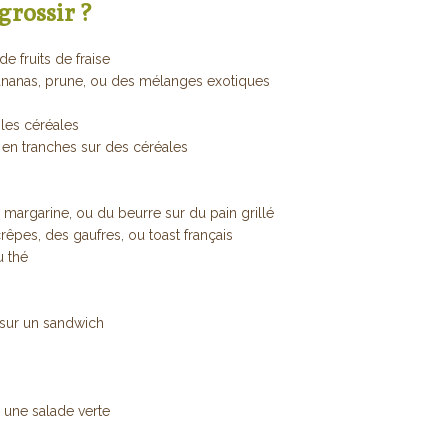
grossir ?
e fruits de fraise
 ananas, prune, ou des mélanges exotiques
les céréales
en tranches sur des céréales
l, margarine, ou du beurre sur du pain grillé
crêpes, des gaufres, ou toast français
u thé
 sur un sandwich
à une salade verte