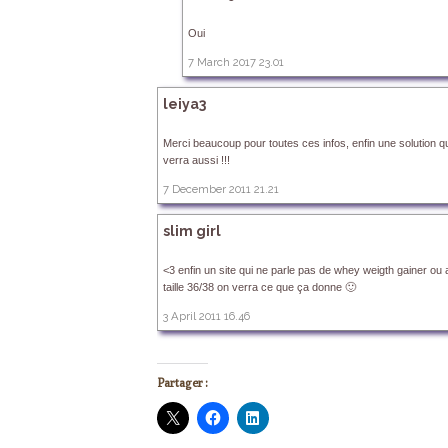
Oui
7 March 2017 23.01
leiya3
Merci beaucoup pour toutes ces infos, enfin une solution qu
verra aussi !!!
7 December 2011 21.21
slim girl
<3 enfin un site qui ne parle pas de whey weigth gainer ou
taille 36/38 on verra ce que ça donne 🙂
3 April 2011 16.46
Partager :