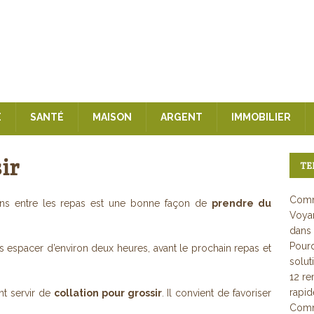
E
SANTÉ
MAISON
ARGENT
IMMOBILIER
ir
TE
Comm
ions entre les repas est une bonne façon de
prendre du
Voyan
dans 
Pourq
 les espacer d’environ deux heures, avant le prochain repas et
solut
12 re
rapi
nt servir de
collation pour grossir
. Il convient de favoriser
Comme