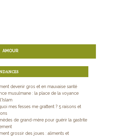
AMOUR
NDANCES
ent devenir gros et en mauvaise santé
ce musulmane : la place de la voyance
l'Islam
uoi mes fesses me grattent ? 5 raisons et
ions
mèdes de grand-mère pour guérir la gastrite
dement
nt grossir des joues : aliments et