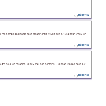
Réponse
i me semble réalisable pour grossir enfin !!! j\’en suis à 45kg pour 1m65, on
Réponse
 autre pour les muscles, je m\’y met des demains… je pèse 59kilos pour 1,74
Réponse