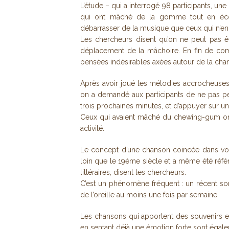
L’étude – qui a interrogé 98 participants, une
qui ont mâché de la gomme tout en éco
débarrasser de la musique que ceux qui n’en
Les chercheurs disent qu’on ne peut pas ê
déplacement de la mâchoire. En fin de comp
pensées indésirables axées autour de la cha
Après avoir joué les mélodies accrocheuses
on a demandé aux participants de ne pas pe
trois prochaines minutes, et d’appuyer sur un
Ceux qui avaient mâché du chewing-gum on
activité.
Le concept d’une chanson coincée dans votre
loin que le 19ème siècle et a même été réf
littéraires, disent les chercheurs.
C’est un phénomène fréquent : un récent s
de l’oreille au moins une fois par semaine.
Les chansons qui apportent des souvenirs e
en sentant déjà une émotion forte sont égale