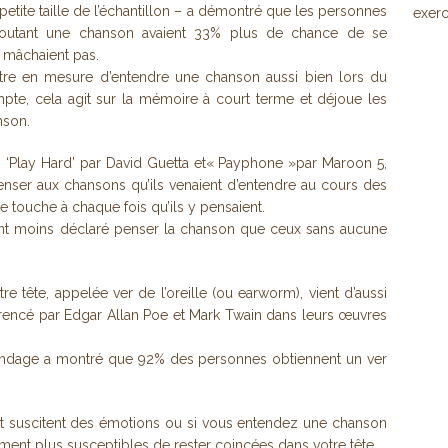
 petite taille de l’échantillon – a démontré que les personnes
exerc
utant une chanson avaient 33% plus de chance de se
 mâchaient pas.
tre en mesure d’entendre une chanson aussi bien lors du
te, cela agit sur la mémoire à court terme et déjoue les
nson.
 ‘Play Hard’ par David Guetta et« Payphone »par Maroon 5,
nser aux chansons qu’ils venaient d’entendre au cours des
e touche à chaque fois qu’ils y pensaient.
t moins déclaré penser la chanson que ceux sans aucune
 tête, appelée ver de l’oreille (ou earworm), vient d’aussi
érencé par Edgar Allan Poe et Mark Twain dans leurs œuvres
ondage a montré que 92% des personnes obtiennent un ver
t suscitent des émotions ou si vous entendez une chanson
ment plus susceptibles de rester coincées dans votre tête.