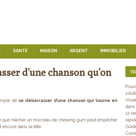
E
SANTÉ
MAISON
ARGENT
IMMOBILIER
sser d’une chanson qu’on
TE
Pourq
solut
Voyan
simple de
se débarrasser d’une chanson qui tourne en
dans 
12 re
vélé que mâcher un morceau de chewing-gum peut empêcher
rapi
 encore dans sa tête.
Guid
Comme