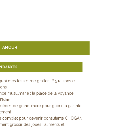
AMOUR
NDANCES
uoi mes fesses me grattent ? 5 raisons et
ions
ce musulmane : la place de la voyance
l'Islam
mèdes de grand-mère pour guérir la gastrite
dement
e complet pour devenir consutante CHOGAN
nt grossir des joues : aliments et