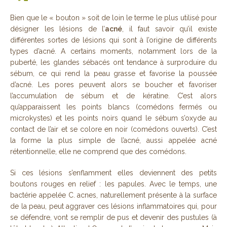
Bien que le « bouton » soit de loin le terme le plus utilisé pour
désigner les lésions de l’
acné
, il faut savoir qu’il existe
différentes sortes de lésions qui sont à l’origine de différents
types d’acné. A certains moments, notamment lors de la
puberté, les glandes sébacés ont tendance à surproduire du
sébum, ce qui rend la peau grasse et favorise la poussée
d’acné. Les pores peuvent alors se boucher et favoriser
l’accumulation de sébum et de kératine. C’est alors
qu’apparaissent les points blancs (comédons fermés ou
microkystes) et les points noirs quand le sébum s’oxyde au
contact de l’air et se colore en noir (comédons ouverts). C’est
la forme la plus simple de l’acné, aussi appelée acné
rétentionnelle, elle ne comprend que des comédons.
Si ces lésions s’enflamment elles deviennent des petits
boutons rouges en relief : les papules. Avec le temps, une
bactérie appelée C. acnes, naturellement présente à la surface
de la peau, peut aggraver ces lésions inflammatoires qui, pour
se défendre, vont se remplir de pus et devenir des pustules (à