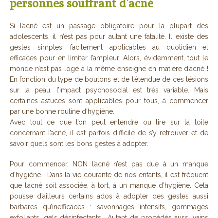
personnes souffrant d’acné
Si l’acné est un passage obligatoire pour la plupart des
adolescents, il n’est pas pour autant une fatalité. Il existe des
gestes simples, facilement applicables au quotidien et
efficaces pour en limiter l’ampleur. Alors, évidemment, tout le
monde n’est pas logé à la même enseigne en matière d’acné !
En fonction du type de boutons et de l’étendue de ces lésions
sur la peau, l’impact psychosocial est très variable. Mais
certaines astuces sont applicables pour tous, à commencer
par une bonne routine d’hygiène.
Avec tout ce que l’on peut entendre ou lire sur la toile
concernant l’acné, il est parfois difficile de s’y retrouver et de
savoir quels sont les bons gestes à adopter.
Pour commencer, NON l’acné n’est pas due à un manque
d’hygiène ! Dans la vie courante de nos enfants, il est fréquent
que l’acné soit associée, à tort, à un manque d’hygiène. Cela
pousse d’ailleurs certains ados à adopter des gestes aussi
barbares qu’inefficaces : savonnages intensifs, gommages
exfoliants, gels désinfectants… Autant de procédés aussi vains