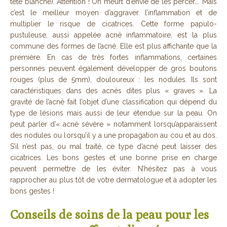
tête blanche). Attention ! On meurt d’envie de les percer…. Mais
c’est le meilleur moyen d’aggraver l’inflammation et de
multiplier le risque de cicatrices. Cette forme papulo-
pustuleuse, aussi appelée acné inflammatoire, est la plus
commune des formes de l’acné. Elle est plus affichante que la
première. En cas de très fortes inflammations, certaines
personnes peuvent également développer de gros boutons
rouges (plus de 5mm), douloureux : les nodules. Ils sont
caractéristiques dans des acnés dites plus « graves ». La
gravité de l’acné fait l’objet d’une classification qui dépend du
type de lésions mais aussi de leur étendue sur la peau. On
peut parler d’« acné sévère » notamment lorsqu’apparaissent
des nodules ou lorsqu’il y a une propagation au cou et au dos.
S’il n’est pas, ou mal traité, ce type d’acné peut laisser des
cicatrices. Les bons gestes et une bonne prise en charge
peuvent permettre de les éviter. N’hésitez pas à vous
rapprocher au plus tôt de votre dermatologue et à adopter les
bons gestes !
Conseils de soins de la peau pour les