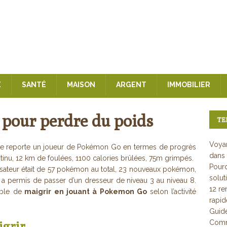
E
SANTÉ
MAISON
ARGENT
IMMOBILIER
pour perdre du poids
TE
Voyan
que reporte un joueur de Pokémon Go en termes de progrès
dans 
ontinu, 12 km de foulées, 1100 calories brûlées, 75m grimpés.
Pourq
isateur était de 57 pokémon au total, 23 nouveaux pokémon,
solut
i a permis de passer d’un dresseur de niveau 3 au niveau 8.
12 re
ible de
maigrir en jouant à Pokemon Go
selon l’activité
rapi
Guid
Comme
igrir