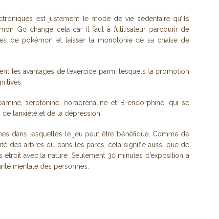
troniques est justement le mode de vie sédentaire qu’ils
on Go change cela car il faut à l’utilisateur parcourir de
rtes de pokémon et laisser la monotonie de sa chaise de
nt les avantages de l’exercice parmi lesquels la promotion
nitives.
opamine, sérotonine, noradrénaline et B-endorphine, qui se
e l’anxiété et de la dépression.
nes dans lesquelles le jeu peut être bénéfique. Comme de
 des arbres ou dans les parcs, cela signifie aussi que de
s étroit avec la nature. Seulement 30 minutes d’exposition à
santé mentale des personnes.