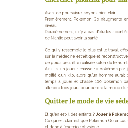
Avant de poursuivre, soyons bien clair :
Premièrement, Pokémon Go n’augmente en 
niveau.
Deuxièmement, il n’y a pas d’études scientif
de Niantic peut avoir la santé.
Ce qui y ressemble le plus est le travail eff
sur la médecine esthétique et reconstructive 
de poids peut être réalisée selon de le no
Ainsi, si un joueur chasse 10 pokémon par 
moitié d’un kilo, alors qu’un homme aurait b
temps à jouer et chasse 100 pokémon par
attendre trois jours pour perdre la moitié d’
Quitter le mode de vie séd
Et qu’en est-il des enfants ?
Jouer à Pokem
Ce qui est clair est que Pokemon Go encourag
et donc à l’exercice physique.