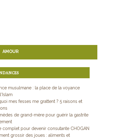
AMOUR
NDANCES
ce musulmane : la place de la voyance
l'Islam
uoi mes fesses me grattent ? 5 raisons et
ions
mèdes de grand-mère pour guérir la gastrite
dement
e complet pour devenir consutante CHOGAN
nt grossir des joues : aliments et