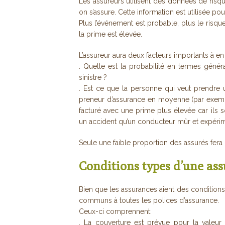
Les assureurs utilisent des données de risqu
on s’assure. Cette information est utilisée po
Plus l’événement est probable, plus le risque
la prime est élevée.
L’assureur aura deux facteurs importants à en
. Quelle est la probabilité en termes géné
sinistre ?
. Est ce que la personne qui veut prendre 
preneur d’assurance en moyenne (par exempl
facturé avec une prime plus élevée car ils s
un accident qu’un conducteur mûr et expérim
Seule une faible proportion des assurés fera 
Conditions types d’une as
Bien que les assurances aient des conditions d
communs à toutes les polices d’assurance.
Ceux-ci comprennent:
. La couverture est prévue pour la valeur 