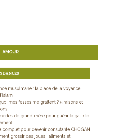
AMOUR
NDANCES
ce musulmane : la place de la voyance
l'Islam
uoi mes fesses me grattent ? 5 raisons et
ions
mèdes de grand-mère pour guérir la gastrite
dement
e complet pour devenir consutante CHOGAN
nt grossir des joues : aliments et