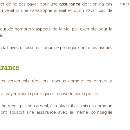
exerc
urer de ne pas payer pour une
assurance
dont on n’a pas
iverait si une catastrophe arrivait et qu’on n’avait pas de
pour de nombreux aspects de la vie, par exemple pour la
e.
on fait avec un assureur pour se protéger contre les risques
urance
des versements réguliers, connus comme les primes, à
r va payer pour la perte qui est couverte par la police.
n ne reçoit pas son argent; à la place, il est mis en commun
i ont souscrit une assurance avec la même compagnie