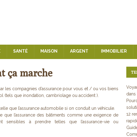
E
SANTÉ
MAISON
ARGENT
IMMOBILIER
t ça marche
TE
Voyan
 par les compagnies d’assurance pour vous et / ou vos biens
dans 
 (tels que inondation, cambriolage ou accident ).
Pourq
solut
telle que l’assurance automobile si on conduit un véhicule.
12 re
elle que l’assurance des bâtiments comme une exigence de
rapi
nt sensibles à prendre telles que l’assurance-vie ou
Guid
Comme