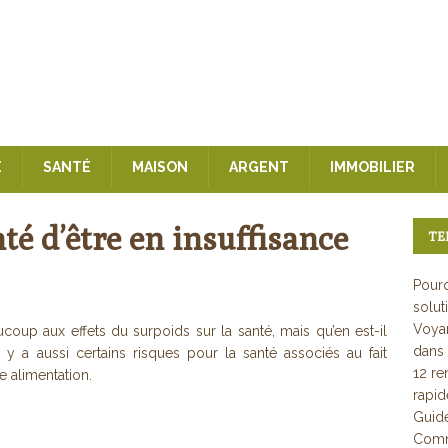
E
SANTÉ
MAISON
ARGENT
IMMOBILIER
nté d’être en insuffisance
TE
Pourq
solut
Voyan
oup aux effets du surpoids sur la santé, mais qu’en est-il
dans 
l y a aussi certains risques pour la santé associés au fait
12 re
 alimentation.
rapi
Guid
Comme