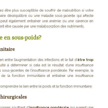
z être plus susceptible de souffrir de malnutrition si votre
aire déséquilibré ou une maladie sous-jacente qui affecte
on peut également entraîner une anémie ou une carence en
ent être causée par une malabsorption des nutriments.
re en sous-poids?
nitaire
 entre l’augmentation des infections et le fait d’
être trop
ulté à déterminer si cela est le résultat d’une insuffisance
s sous-jacentes de l’insuffisance pondérale. Par exemple, la
 de la fonction immunitaire et entraîner une insuffisance
omprendre le lien entre le poids et la fonction immunitaire.
hirurgicales
onnes souffrant d’
insuffisance pondérale
qui avaient une