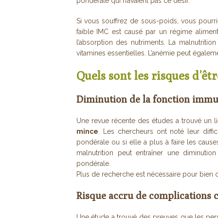
pondérale qui n’avaient pas ce désir.
Si vous souffrez de sous-poids, vous pourrie
faible IMC est causé par un régime aliment
l’absorption des nutriments. La malnutriti
vitamines essentielles. L’anémie peut égalem
Quels sont les risques d’êt
Diminution de la fonction immu
Une revue récente des études a trouvé un lien
mince
. Les chercheurs ont noté leur diffic
pondérale ou si elle a plus à faire les cause
malnutrition peut entraîner une diminution
pondérale.
Plus de recherche est nécessaire pour bien c
Risque accru de complications c
Une étude a trouvé des preuves que les pers