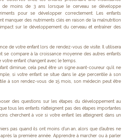
nts de moins de 3 ans lorsque le cerveau se développe
riments pour se développer correctement. Les enfants
nt manquer des nutriments clés en raison de la malnutrition
 impact sur le développement du cerveau et entraîner des
nce de votre enfant lors de rendez-vous de visite. Il utilisera
t se compare à la croissance moyenne des autres enfants
votre enfant changent avec le temps.
ant diminue, cela peut être un signe avant-coureur qu’il ne
ple, si votre enfant se situe dans le 45e percentile à son
tile à son rendez-vous de 15 mois, son médecin peut être
 poser des questions sur les étapes du développement au
que tous les enfants n’atteignent pas des étapes importantes
ns cherchent à voir si votre enfant les atteignent dans un
miers pas quand ils ont moins d’un an, alors que d’autres ne
près la première année. Apprendre à marcher ou à parler