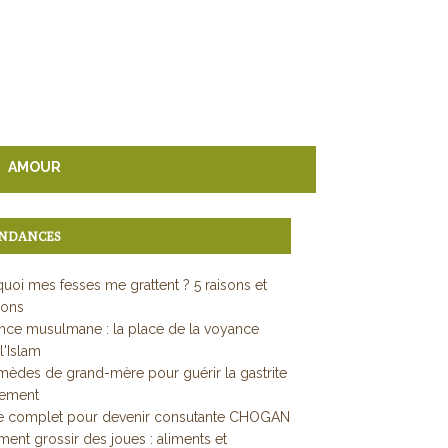
AMOUR
NDANCES
uoi mes fesses me grattent ? 5 raisons et
ions
ce musulmane : la place de la voyance
l'Islam
mèdes de grand-mère pour guérir la gastrite
dement
e complet pour devenir consutante CHOGAN
nt grossir des joues : aliments et