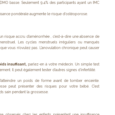
 DMO basse. Seulement 9,4% des participants ayant un IMC
uffisance pondérale augmente le risque d’ostéoporose.
un risque accru d’aménorrhée , c’est-à-dire une absence de
menstruel. Les cycles menstruels irréguliers ou manqués
u que vous n’ovulez pas. L’anovulation chronique peut causer
ids insuffisant,
parlez-en à votre médecin. Un simple test
ent. Il peut également tester d’autres signes d’infertilité.
tteindre un poids de forme avant de tomber enceinte.
sesse peut présenter des risques pour votre bébé. C’est
ids sain pendant la grossesse.
e observés chez les enfants présentant une insuffisance