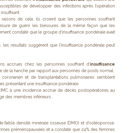
susceptibles de développer des infections après l’opération
nsuffisant.
 raisons de cela, ils croient que les personnes souffrant
mesure de guérir les blessures de la même façon que les
ement constaté que le groupe d’insuffisance pondérale avait
 les résultats suggèrent que l’insuffisance pondérale peut
ns accrues chez les personnes souffrant d’
insuffisance
ale de la hanche par rapport aux personnes de poids normal.
 coronarien et de transplantations pulmonaires semblent
s présentant une insuffisance pondérale.
e IMC à une incidence accrue de décès postopératoires au
ge des membres inférieurs .
e faible densité minérale osseuse (DMO) et d’ostéoporose.
emmes préménopausées et a constaté que 24% des femmes