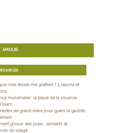
AMOUR
NDANCES
uoi mes fesses me grattent ? 5 raisons et
ions
ce musulmane : la place de la voyance
l'Islam
mèdes de grand-mère pour guérir la gastrite
dement
nt grossir des joues : aliments et
ices du visage