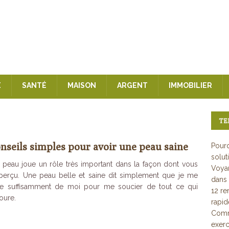
E
SANTÉ
MAISON
ARGENT
IMMOBILIER
TE
onseils simples pour avoir une peau saine
Pourq
solut
 peau joue un rôle très important dans la façon dont vous
Voyan
perçu. Une peau belle et saine dit simplement que je me
dans 
ie suffisamment de moi pour me soucier de tout ce qui
12 re
oure.
rapi
Comme
exerc