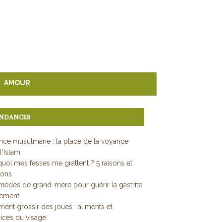
AMOUR
NDANCES
ce musulmane : la place de la voyance
l'Islam
uoi mes fesses me grattent ? 5 raisons et
ions
mèdes de grand-mère pour guérir la gastrite
dement
nt grossir des joues : aliments et
ices du visage