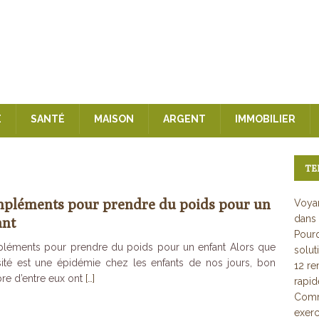
E
SANTÉ
MAISON
ARGENT
IMMOBILIER
TE
pléments pour prendre du poids pour un
Voyan
dans 
ant
Pourq
léments pour prendre du poids pour un enfant Alors que
solut
sité est une épidémie chez les enfants de nos jours, bon
12 re
e d’entre eux ont
[…]
rapi
Comme
exerc