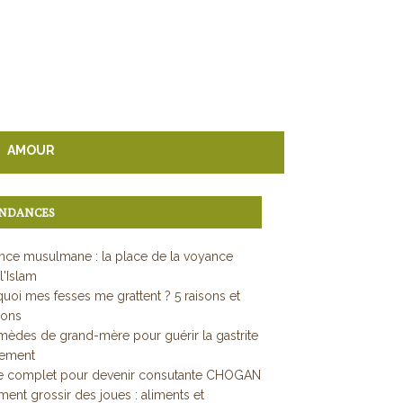
AMOUR
NDANCES
ce musulmane : la place de la voyance
l'Islam
uoi mes fesses me grattent ? 5 raisons et
ions
mèdes de grand-mère pour guérir la gastrite
dement
e complet pour devenir consutante CHOGAN
nt grossir des joues : aliments et