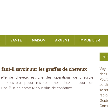
E
SANTÉ
MAISON
ARGENT
IMMOBILIER
TE
faut-il savoir sur les greffes de cheveux
Voyan
dans 
reffe de cheveux est une des opérations de chirurgie
Pourq
tique les plus populaires notamment chez la population
solut
line. Plus de cheveux pour plus de confiance.
12 re
rapi
Guid
Comme