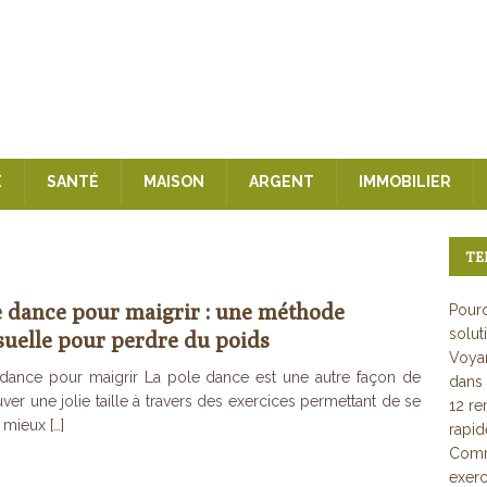
E
SANTÉ
MAISON
ARGENT
IMMOBILIER
TE
e dance pour maigrir : une méthode
Pourq
solut
suelle pour perdre du poids
Voyan
dance pour maigrir La pole dance est une autre façon de
dans 
uver une jolie taille à travers des exercices permettant de se
12 re
r mieux
[…]
rapi
Comme
exerc