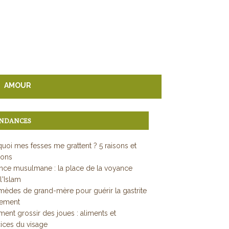
AMOUR
NDANCES
uoi mes fesses me grattent ? 5 raisons et
ions
ce musulmane : la place de la voyance
l'Islam
mèdes de grand-mère pour guérir la gastrite
dement
nt grossir des joues : aliments et
ices du visage