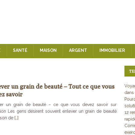
E
SANTÉ
MAISON
ARGENT
IMMOBILIER
TE
ever un grain de beauté – Tout ce que vous
Voyan
dans 
ez savoir
Pourq
ver un grain de beauté – ce que vous devez savoir sur
solut
ation Les gens désirent souvent enlever un grain de beauté
12 re
ison de
[…]
rapi
Comme
exerc