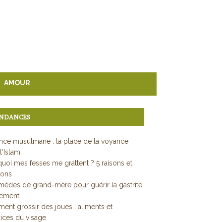
AMOUR
NDANCES
ce musulmane : la place de la voyance
l'Islam
uoi mes fesses me grattent ? 5 raisons et
ions
mèdes de grand-mère pour guérir la gastrite
dement
nt grossir des joues : aliments et
ices du visage